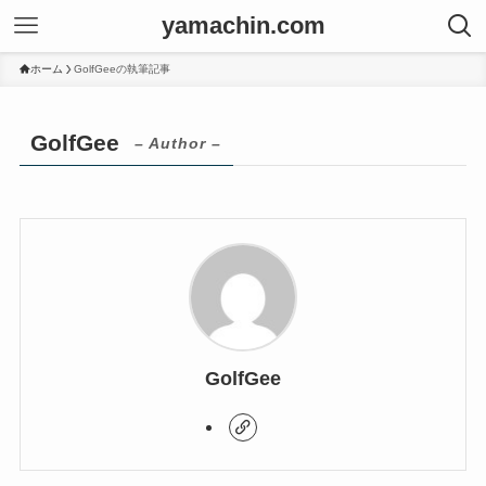
yamachin.com
ホーム
GolfGeeの執筆記事
GolfGee
– Author –
GolfGee